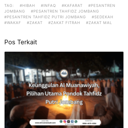
TAG:
#HIBAH
#INFAQ
#KAFARAT
#PESANTREN
JOMBANG
#PESANTREN TAHFIDZ JOMBANG
#PESANTREN TAHFIDZ PUTRI JOMBANG
#SEDEKAH
#WAKAF
#ZAKAT
#ZAKAT FITRAH
#ZAKAT MAL
Pos Terkait