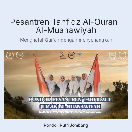
Langsung
ke
konten
Pesantren Tahfidz Al-Quran I
Al-Muanawiyah
Menghafal Qur'an dengan menyenangkan
Pondok Putri Jombang