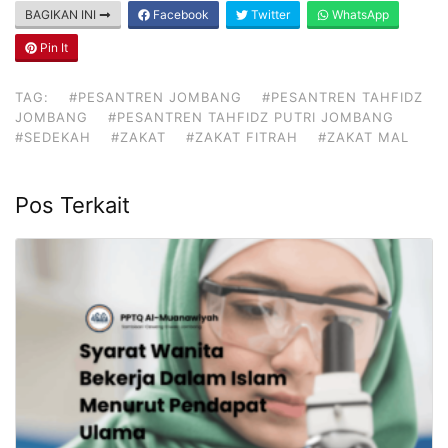
BAGIKAN INI
Facebook
Twitter
WhatsApp
Pin It
TAG:
#PESANTREN JOMBANG
#PESANTREN TAHFIDZ
JOMBANG
#PESANTREN TAHFIDZ PUTRI JOMBANG
#SEDEKAH
#ZAKAT
#ZAKAT FITRAH
#ZAKAT MAL
Pos Terkait