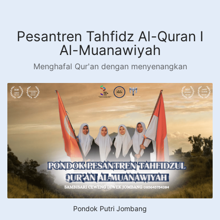
Langsung
ke
konten
Pesantren Tahfidz Al-Quran I
Al-Muanawiyah
Menghafal Qur'an dengan menyenangkan
Pondok Putri Jombang