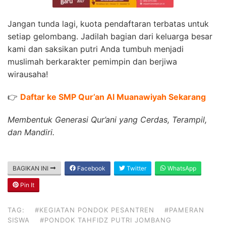
Jangan tunda lagi, kuota pendaftaran terbatas untuk
setiap gelombang. Jadilah bagian dari keluarga besar
kami dan saksikan putri Anda tumbuh menjadi
muslimah berkarakter pemimpin dan berjiwa
wirausaha!
👉
Daftar ke SMP Qur’an Al Muanawiyah Sekarang
Membentuk Generasi Qur’ani yang Cerdas, Terampil,
dan Mandiri.
BAGIKAN INI
Facebook
Twitter
WhatsApp
Pin It
TAG:
#KEGIATAN PONDOK PESANTREN
#PAMERAN
SISWA
#PONDOK TAHFIDZ PUTRI JOMBANG