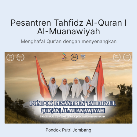
Langsung
ke
konten
Pesantren Tahfidz Al-Quran I
Al-Muanawiyah
Menghafal Qur'an dengan menyenangkan
Pondok Putri Jombang