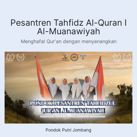
Langsung
ke
konten
Pesantren Tahfidz Al-Quran I
Al-Muanawiyah
Menghafal Qur'an dengan menyenangkan
Pondok Putri Jombang