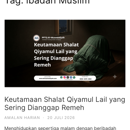
Tag:
ibadah Muslim
Keutamaan Shalat Qiyamul Lail yang
Sering Dianggap Remeh
AMALAN HARIAN
·
20 JULI 2026
Menghidupkan sepertiga malam dengan beribadah