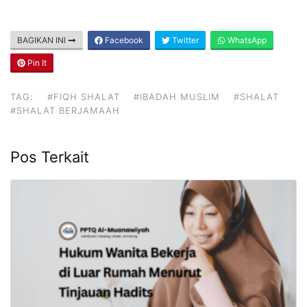
BAGIKAN INI
Facebook
Twitter
WhatsApp
Pin It
TAG:
#FIQH SHALAT
#IBADAH MUSLIM
#SHALAT
#SHALAT BERJAMAAH
Pos Terkait