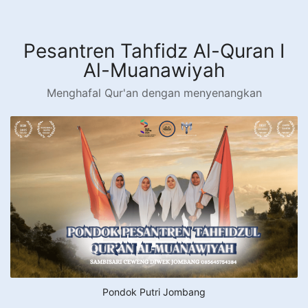
Langsung
ke
konten
Pesantren Tahfidz Al-Quran I
Al-Muanawiyah
Menghafal Qur'an dengan menyenangkan
Pondok Putri Jombang