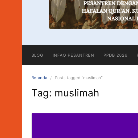
BLOG
INFAQ PESANTREN
PPDB 2026
Beranda
Posts tagged “muslimah”
Tag:
muslimah