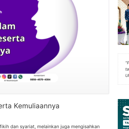
"
t
U
erta Kemuliaannya
kih dan syariat, melainkan juga mengisahkan