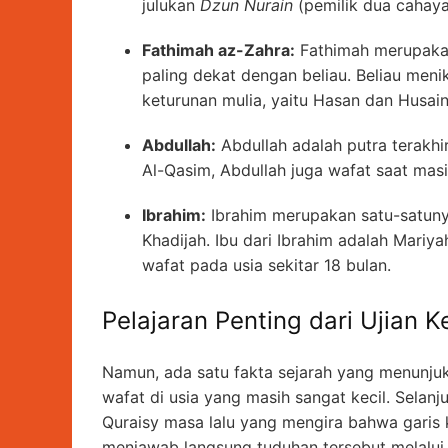
julukan
Dzun Nurain
(pemilik dua cahaya
Fathimah az-Zahra:
Fathimah merupakan
paling dekat dengan beliau. Beliau meni
keturunan mulia, yaitu Hasan dan Husain
Abdullah:
Abdullah adalah putra terakhi
Al-Qasim, Abdullah juga wafat saat masi
Ibrahim:
Ibrahim merupakan satu-satunya
Khadijah. Ibu dari Ibrahim adalah Mariya
wafat pada usia sekitar 18 bulan.
Pelajaran Penting dari Ujian K
Namun, ada satu fakta sejarah yang menunjuk
wafat di usia yang masih sangat kecil. Selan
Quraisy masa lalu yang mengira bahwa garis 
menjawab langsung tuduhan tersebut melalui 