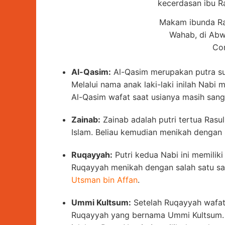
Makam ibunda Ras
Wahab, di Abw
Co
Al-Qasim:
Al-Qasim merupakan putra s
Melalui nama anak laki-laki inilah Nabi
Al-Qasim wafat saat usianya masih sang
Zainab:
Zainab adalah putri tertua Ras
Islam. Beliau kemudian menikah dengan 
Ruqayyah:
Putri kedua Nabi ini memiliki
Ruqayyah menikah dengan salah satu sah
Utsman bin Affan
.
Ummi Kultsum:
Setelah Ruqayyah wafat
Ruqayyah yang bernama Ummi Kultsum.