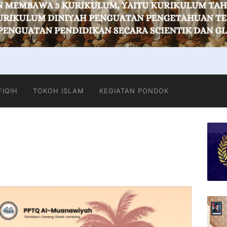
FIQIH
TOKOH ISLAM
KEGIATAN PONDOK