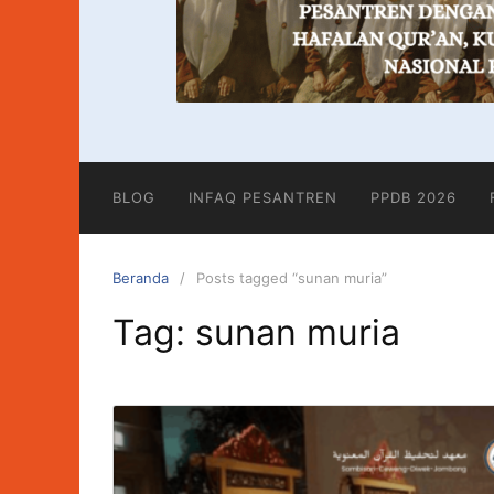
BLOG
INFAQ PESANTREN
PPDB 2026
Beranda
Posts tagged “sunan muria”
Tag:
sunan muria