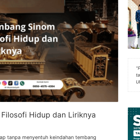
"
t
U
losofi Hidup dan Liriknya
kap tanpa menyentuh keindahan tembang