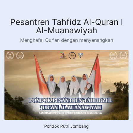
Langsung
ke
konten
Pesantren Tahfidz Al-Quran I
Al-Muanawiyah
Menghafal Qur'an dengan menyenangkan
Pondok Putri Jombang