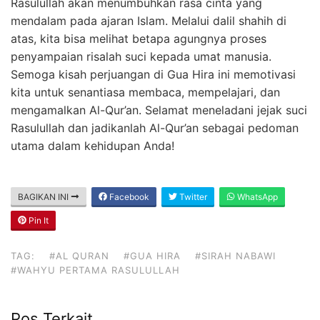
Rasulullah akan menumbuhkan rasa cinta yang
mendalam pada ajaran Islam. Melalui dalil shahih di
atas, kita bisa melihat betapa agungnya proses
penyampaian risalah suci kepada umat manusia.
Semoga kisah perjuangan di Gua Hira ini memotivasi
kita untuk senantiasa membaca, mempelajari, dan
mengamalkan Al-Qur’an. Selamat meneladani jejak suci
Rasulullah dan jadikanlah Al-Qur’an sebagai pedoman
utama dalam kehidupan Anda!
BAGIKAN INI
Facebook
Twitter
WhatsApp
Pin It
TAG:
#AL QURAN
#GUA HIRA
#SIRAH NABAWI
#WAHYU PERTAMA RASULULLAH
Pos Terkait