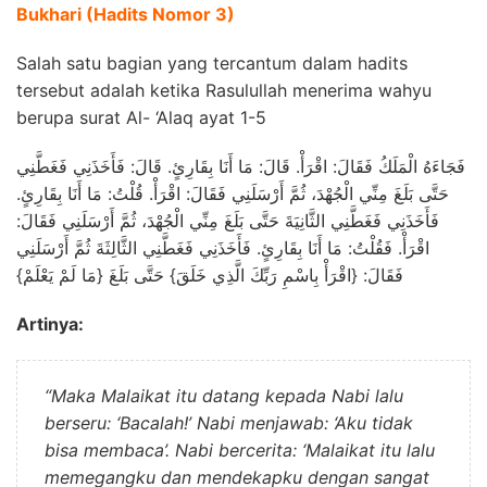
Bukhari (Hadits Nomor 3)
Salah satu bagian yang tercantum dalam hadits
tersebut adalah ketika Rasulullah menerima wahyu
berupa surat Al- ‘Alaq ayat 1-5
فَجَاءَهُ الْمَلَكُ فَقَالَ: اقْرَأْ. قَالَ: مَا أَنَا بِقَارِئٍ. قَالَ: فَأَخَذَنِي فَغَطَّنِي
حَتَّى بَلَغَ مِنِّي الْجُهْدَ، ثُمَّ أَرْسَلَنِي فَقَالَ: اقْرَأْ. قُلْتُ: مَا أَنَا بِقَارِئٍ.
فَأَخَذَنِي فَغَطَّنِي الثَّانِيَةَ حَتَّى بَلَغَ مِنِّي الْجُهْدَ، ثُمَّ أَرْسَلَنِي فَقَالَ:
اقْرَأْ. فَقُلْتُ: مَا أَنَا بِقَارِئٍ. فَأَخَذَنِي فَغَطَّنِي الثَّالِثَةَ ثُمَّ أَرْسَلَنِي
فَقَالَ: {اقْرَأْ بِاسْمِ رَبِّكَ الَّذِي خَلَقَ} حَتَّى بَلَغَ {مَا لَمْ يَعْلَمْ}
Artinya:
“Maka Malaikat itu datang kepada Nabi lalu
berseru: ‘Bacalah!’ Nabi menjawab: ‘Aku tidak
bisa membaca’. Nabi bercerita: ‘Malaikat itu lalu
memegangku dan mendekapku dengan sangat