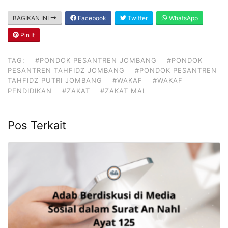
BAGIKAN INI
Facebook
Twitter
WhatsApp
Pin It
TAG:
#PONDOK PESANTREN JOMBANG
#PONDOK
PESANTREN TAHFIDZ JOMBANG
#PONDOK PESANTREN
TAHFIDZ PUTRI JOMBANG
#WAKAF
#WAKAF
PENDIDIKAN
#ZAKAT
#ZAKAT MAL
Pos Terkait