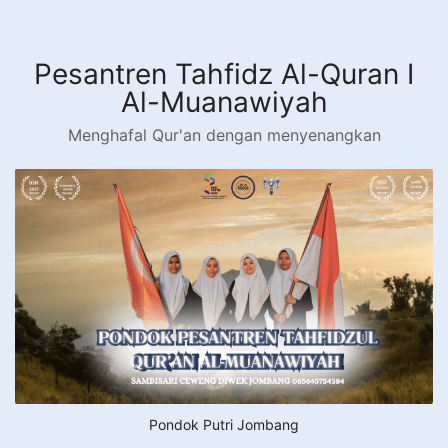
Langsung
ke
konten
Pesantren Tahfidz Al-Quran I
Al-Muanawiyah
Menghafal Qur'an dengan menyenangkan
Pondok Putri Jombang