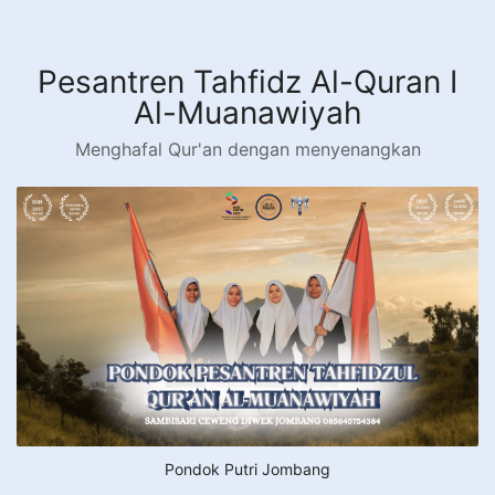
Langsung
ke
konten
Pesantren Tahfidz Al-Quran I
Al-Muanawiyah
Menghafal Qur'an dengan menyenangkan
Pondok Putri Jombang