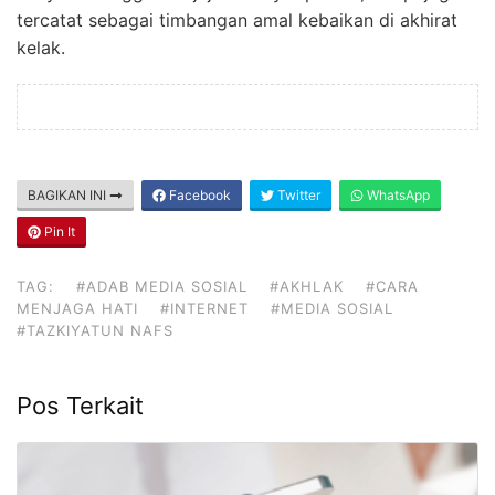
tercatat sebagai timbangan amal kebaikan di akhirat
kelak.
BAGIKAN INI
Facebook
Twitter
WhatsApp
Pin It
TAG:
#ADAB MEDIA SOSIAL
#AKHLAK
#CARA
MENJAGA HATI
#INTERNET
#MEDIA SOSIAL
#TAZKIYATUN NAFS
Pos Terkait