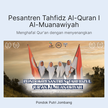
Langsung
ke
konten
Pesantren Tahfidz Al-Quran I
Al-Muanawiyah
Menghafal Qur'an dengan menyenangkan
Pondok Putri Jombang