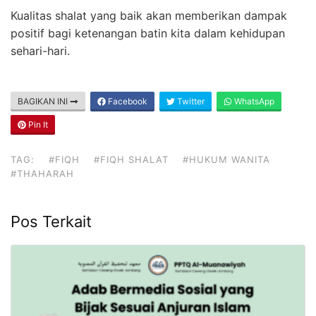
Kualitas shalat yang baik akan memberikan dampak
positif bagi ketenangan batin kita dalam kehidupan
sehari-hari.
BAGIKAN INI
Facebook
Twitter
WhatsApp
Pin It
TAG:
#FIQH
#FIQH SHALAT
#HUKUM WANITA
#THAHARAH
Pos Terkait