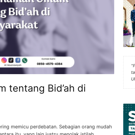
"
t
U
tentang Bid’ah di
 sering memicu perdebatan. Sebagian orang mudah
tara itu, yang lain justru menolak istilah