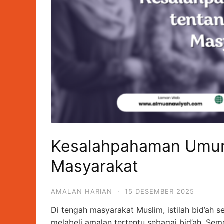
Kesalahpahaman Umum 
Masyarakat
AMALAN HARIAN
·
15 DESEMBER 2025
Di tengah masyarakat Muslim, istilah bid’ah
melabeli amalan tertentu sebagai bid’ah. Semen