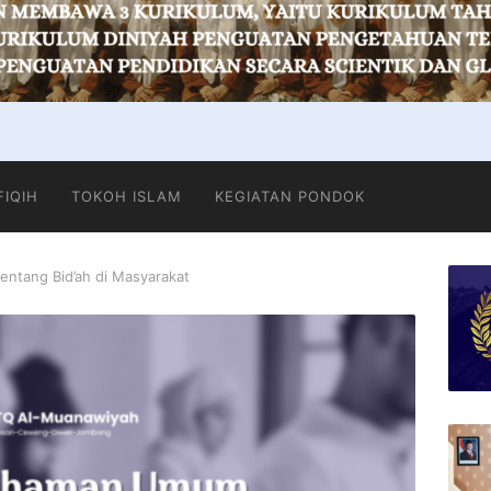
FIQIH
TOKOH ISLAM
KEGIATAN PONDOK
ntang Bid’ah di Masyarakat