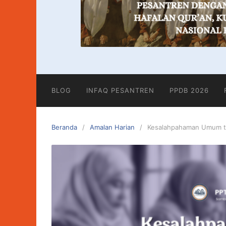
BLOG
INFAQ PESANTREN
PPDB 2026
Beranda
Amalan Harian
Kesalahpahaman Umum te