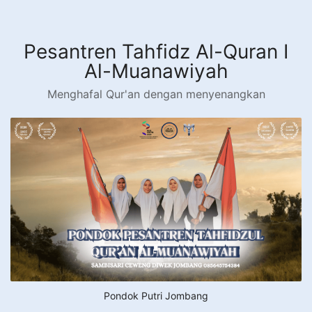
Langsung
ke
konten
Pesantren Tahfidz Al-Quran I
Al-Muanawiyah
Menghafal Qur'an dengan menyenangkan
Pondok Putri Jombang