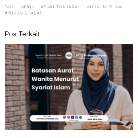
TAG:
#FIQH
#FIQH THAHARAH
#HUKUM ISLAM
#RUKUN SHALAT
Pos Terkait