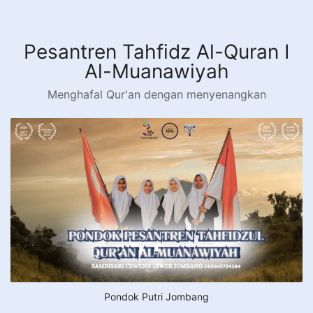
Langsung
ke
konten
Pesantren Tahfidz Al-Quran I
Al-Muanawiyah
Menghafal Qur'an dengan menyenangkan
Pondok Putri Jombang