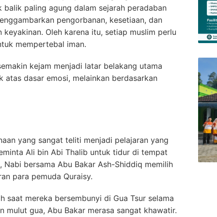
tik balik paling agung dalam sejarah peradaban
menggambarkan pengorbanan, kesetiaan, dan
eyakinan. Oleh karena itu, setiap muslim perlu
untuk mempertebal iman.
semakin kejam menjadi latar belakang utama
rak atas dasar emosi, melainkan berdasarkan
naan yang sangat teliti menjadi pelajaran yang
inta Ali bin Abi Thalib untuk tidur di tempat
a, Nabi bersama Abu Bakar Ash-Shiddiq memilih
aran para pemuda Quraisy.
h saat mereka bersembunyi di Gua Tsur selama
n mulut gua, Abu Bakar merasa sangat khawatir.