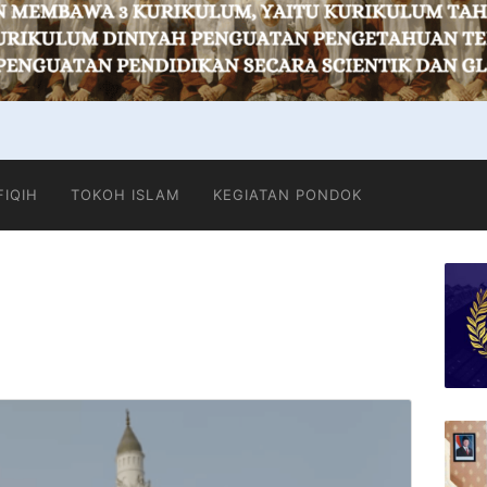
FIQIH
TOKOH ISLAM
KEGIATAN PONDOK